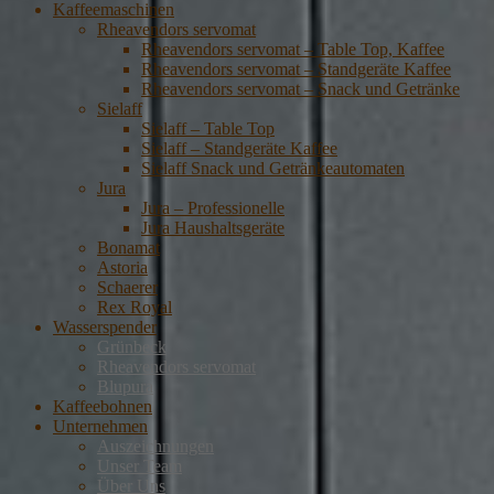
Kaffeemaschinen
Rheavendors servomat
Rheavendors servomat – Table Top, Kaffee
Rheavendors servomat – Standgeräte Kaffee
Rheavendors servomat – Snack und Getränke
Sielaff
Sielaff – Table Top
Sielaff – Standgeräte Kaffee
Sielaff Snack und Getränkeautomaten
Jura
Jura – Professionelle
Jura Haushaltsgeräte
Bonamat
Astoria
Schaerer
Rex Royal
Wasserspender
Grünbeck
Rheavendors servomat
Blupura
Kaffeebohnen
Unternehmen
Auszeichnungen
Unser Team
Über Uns