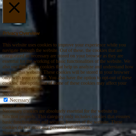
Schließen
Privacy Overview
This website uses cookies to improve your experience while you
navigate through the website. Out of these, the cookies that are
categorized as necessary are stored on your browser as they are
essential for the working of basic functionalities of the website. We
also use third-party cookies that help us analyze and understand how
you use this website. These cookies will be stored in your browser
only with your consent. You also have the option to opt-out of these
cookies. But opting out of some of these cookies may affect your
browsing experience.
Necessary
Necessary
immer aktiv
Necessary cookies are absolutely essential for the website to
function properly. This category only includes cookies that ensures
basic functionalities and security features of the website. These
cookies do not store any personal information.
Non-necessary