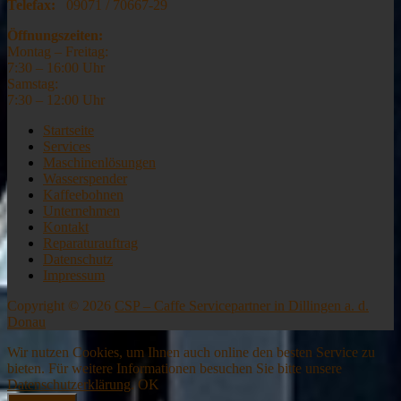
Telefax:
09071 / 70667-29
Öffnungszeiten:
Montag – Freitag:
7:30 – 16:00 Uhr
Samstag:
7:30 – 12:00 Uhr
Startseite
Services
Maschinenlösungen
Wasserspender
Kaffeebohnen
Unternehmen
Kontakt
Reparaturauftrag
Datenschutz
Impressum
Copyright © 2026
CSP – Caffe Servicepartner in Dillingen a. d.
Donau
Wir nutzen Cookies, um Ihnen auch online den besten Service zu
bieten. Für weitere Informationen besuchen Sie bitte unsere
Datenschutzerklärung
.
OK