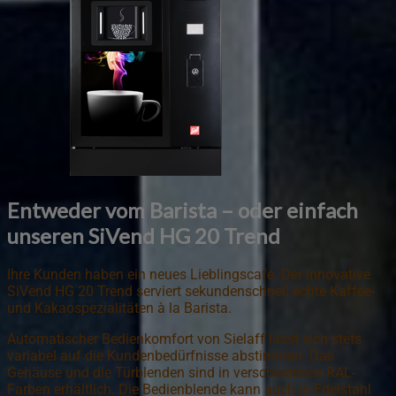
Entweder vom Barista – oder einfach
unseren SiVend HG 20 Trend
Ihre Kunden haben ein neues Lieblingscafé. Der innovative
SiVend HG 20 Trend serviert sekundenschnell echte Kaffee-
und Kakaospezialitäten à la Barista.
Automatischer Bedienkomfort von Sielaff lässt sich stets
variabel auf die Kundenbedürfnisse abstimmen. Das
Gehäuse und die Türblenden sind in verschiedenen RAL-
Farben erhältlich. Die Bedienblende kann auch in Edelstahl