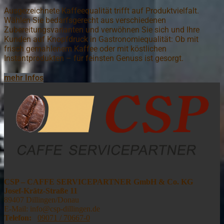
Ausgezeichnete Kaffeequalität trifft auf Produktvielfalt.
Wählen Sie bedarfsgerecht aus verschiedenen
Zubereitungsvarianten und verwöhnen Sie sich und Ihre
Kunden auf Knopfdruck in Gastronomiequalität: Ob mit
frisch gemahlenem Kaffee oder mit köstlichen
Instantprodukten – für feinsten Genuss ist gesorgt.
mehr Infos
CSP – CAFFE SERVICEPARTNER GmbH & Co. KG
Josef-Krätz-Straße 11
89407 Dillingen/Donau
E-Mail: info@csp-dillingen.de
Telefon:
09071 / 70667-0