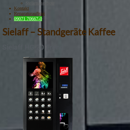
Stellenangebote
Kontakt
Reparaturauftrag
09071 70667-0
Sielaff – Standgeräte Kaffee
Sielaff HG 20 Trend