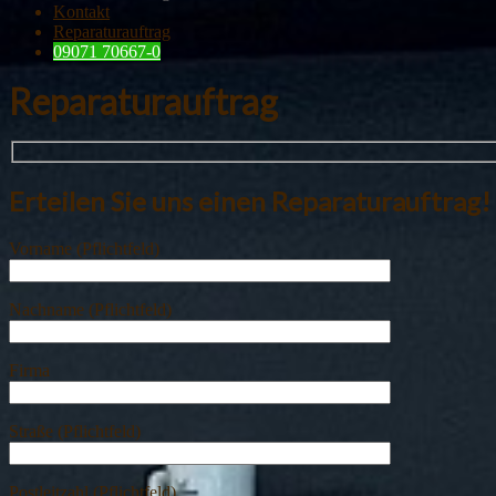
Kontakt
Reparaturauftrag
09071 70667-0
Reparaturauftrag
Erteilen Sie uns einen Reparaturauftrag!
Vorname (Pflichtfeld)
Nachname (Pflichtfeld)
Firma
Straße (Pflichtfeld)
Postleitzahl (Pflichtfeld)