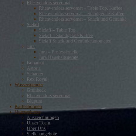
Rheavendors servomat
Rheavendors servomat – Table Top, Kaffee
Rheavendors servomat – Standgeräte Kaffee
Rheavendors servomat – Snack und Getränke
Sielaff
Sielaff – Table Top
Sielaff – Standgeräte Kaffee
Sielaff Snack und Getränkeautomaten
Jura
Jura – Professionelle
Jura Haushaltsgeräte
Bonamat
Astoria
Schaerer
Rex Royal
Wasserspender
Grünbeck
Rheavendors servomat
Blupura
Kaffeebohnen
Unternehmen
Auszeichnungen
Unser Team
Über Uns
Stellenangebote