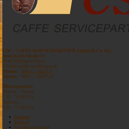
CSP – CAFFE SERVICEPARTNER GmbH & Co. KG
Josef-Krätz-Straße 11
89407 Dillingen/Donau
E-Mail: info@csp-dillingen.de
Telefon:
09071 / 70667-0
Telefax:
09071 / 70667-29
Öffnungszeiten:
Montag – Freitag:
7:30 – 16:00 Uhr
Samstag:
7:30 – 12:00 Uhr
Startseite
Services
Maschinenlösungen