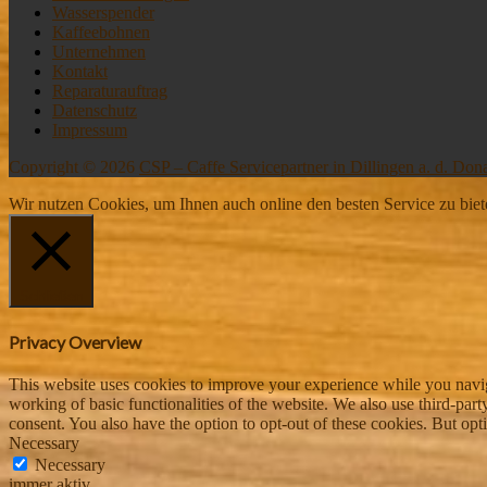
Wasserspender
Kaffeebohnen
Unternehmen
Kontakt
Reparaturauftrag
Datenschutz
Impressum
Copyright © 2026
CSP – Caffe Servicepartner in Dillingen a. d. Don
Wir nutzen Cookies, um Ihnen auch online den besten Service zu biet
Schließen
Privacy Overview
This website uses cookies to improve your experience while you navigat
working of basic functionalities of the website. We also use third-pa
consent. You also have the option to opt-out of these cookies. But op
Necessary
Necessary
immer aktiv