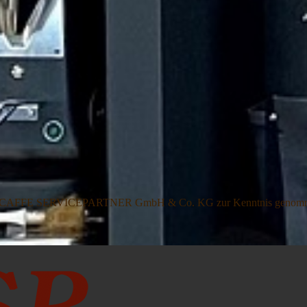
on CSP - CAFFE SERVICEPARTNER GmbH & Co. KG zur Kenntnis genom