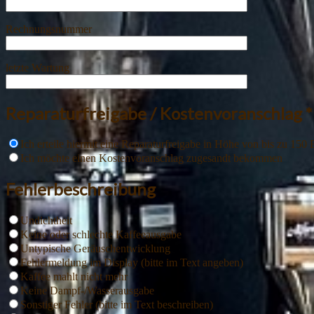
Rechnungsnummer
letzte Wartung
Reparaturfreigabe / Kostenvoranschlag *
Ich erteile hiermit eine Reparaturfreigabe in Höhe von bis zu 150 
Ich möchte einen Kostenvoranschlag zugesandt bekommen
Fehlerbeschreibung
Undichtheit
Keine oder schlechte Kaffeeausgabe
Untypische Geräuschentwicklung
Fehlermeldung im Display (bitte im Text angeben)
Kaffee mahlt nicht mehr
Keine Dampf-/Wasserausgabe
Sonstiger Fehler (bitte im Text beschreiben)